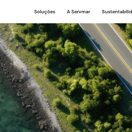
Soluções
A Servmar
Sustentabili