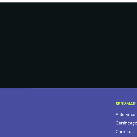
SERVMAR
A Servmar
Certificaç
Carreiras