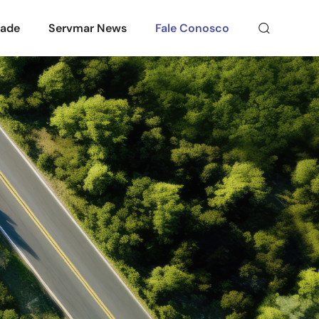
dade
Servmar News
Fale Conosco