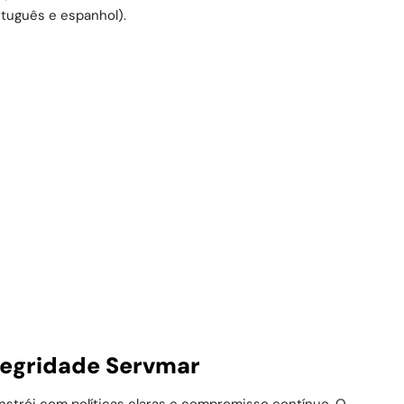
rtuguês e espanhol).
tegridade Servmar
strói com políticas claras e compromisso contínuo. O