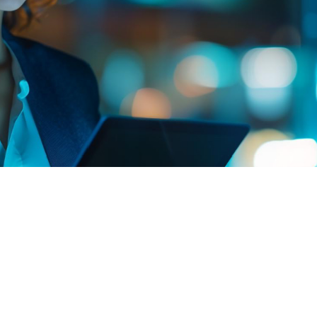
Plataforma de
Conhecimento
Comprometidos com a disseminação do
conhecimento, oferecemos conteúdos educacionais
para profissionais e estudantes interessados em
aprofundar seus conhecimentos na Operação de
ETA/ETE.
A área de Operação de ETA/ETE é um campo dinâmico
e em constante evolução. Para aqueles que desejam
aprofundar seus conhecimentos, oferecemos uma
seleção de recursos confiáveis e atualizados. Estes
links abrangem desde instituições governamentais e
organizações internacionais até publicações