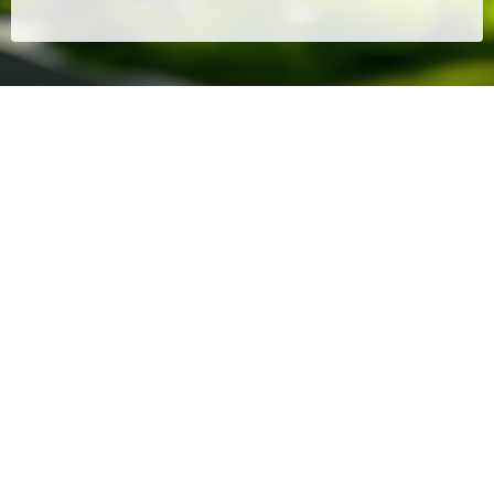
Qual o propósito de uma Estação de
Tratamento?
A operação de Estações de Tratamento de Água (ETA) e
Estações de Tratamento de Efluentes (ETE) tem como
objetivo garantir o tratamento adequado da água para
consumo humano e dos efluentes antes de sua liberação no
meio ambiente. Esse processo é fundamental para a saúde
pública e a preservação ambiental, assegurando o
fornecimento de água potável de qualidade e a redução do
impacto ambiental dos efluentes.
Uma operação eficiente resulta em melhor qualidade de vida
para a população, conservação dos recursos hídricos e