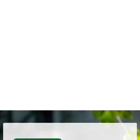
operacional, a eficiência energética e a proteção dos
recursos hídricos.
Através desta atuação abrangente e especializada, a
Servmar contribui significativamente para o avanço do
saneamento básico no Brasil, alinhando-se com os
objetivos de desenvolvimento sustentável e promovendo
uma gestão mais eficiente e responsável dos recursos
hídricos do país. Nosso objetivo é não apenas atender às
demandas atuais, mas também preparar o setor para os
desafios futuros, garantindo a segurança hídrica e a
qualidade ambiental para as próximas gerações.